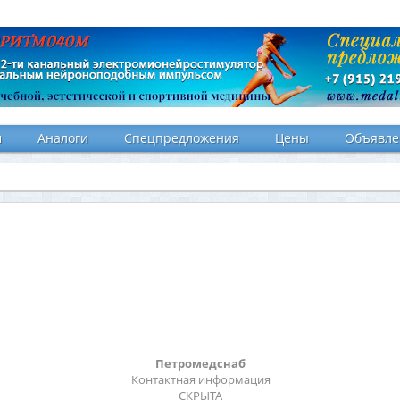
и
Аналоги
Спецпредложения
Цены
Объявле
Петромедснаб
Контактная информация
СКРЫТА