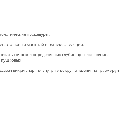
етологические процедуры.
ия, это новый масштаб в технике эпиляции.
остигать точных и определенных глубин проникновения,
и пушковых.
здавая вихри энергии внутри и вокруг мишени, не травмируя