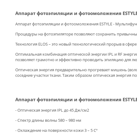
Аппарат фотоэпиляции и фотоомоложения ESTYL
Аппарат фотоэпиляции и фотоомоложения ESTYLE - Мультифун
Процедуры на фотоэпиляторе позволяют сохранить привычный
Технология ELOS – это новый технологический прорыв в сфере
Оптимальная комбинация оптической энергии IPL и RF энерги
позволяет грамотно и эффективно проводить эпиляцию для люб
Оптическая энергия предварительно прогревает мишень (волос
соседние участки ткани. Таким образом оптическая энергия п
Аппарат фотоэпиляции и фотоомоложения ESTYL
- Оптическая энергия IPL до 45 Дж/см2
- Спектр длины волны 580 – 980 нм
- Охлаждение на поверхности кожи 3 – 5 Сº