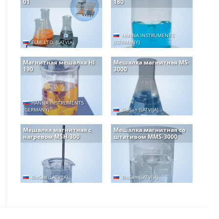
01
180
HANNA INSTRUMENTS
ELMI LTD. (LATVIA)
(GERMANY)
Магнитная мешалка HI
Мешалка магнитная MS-
190
3000
HANNA INSTRUMENTS
(GERMANY)
BioSan (LATVIJA)
Мешалка магнитная с
Мешалка магнитная со
нагревом MSH-300
штативом MMS-3000
BioSan (LATVIJA)
BioSan (LATVIJA)