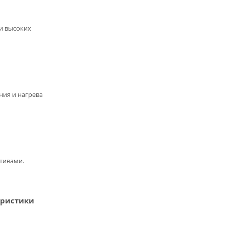
ри высоких
ния и нагрева
тивами.
еристики