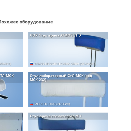
Похожее оборудование
ЛОР Стул врача ATMOS 51 D
ERMANY)
ATMOS MEDIZINTECHNIK GMBH (GERMANY)
 ТЛ-МСК
Стул лабораторный СтЛ-МСК (код
МСК-232)
МЕГИ ГП, ООО (РОССИЯ)
Стул врача стоматолога M 1