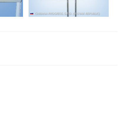
CHIRANA PROGRESS, S.R.O. (SLOVAK REPUBLIC)