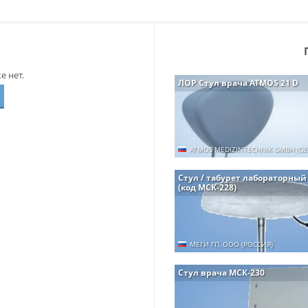
 нет.
ЛОР Стул врача ATMOS 21 D
ATMOS MEDIZINTECHNIK GMBH (G
Стул / табурет лабораторный
(код МСК-228)
МЕГИ ГП, ООО (РОССИЯ)
Стул врача МСК-230