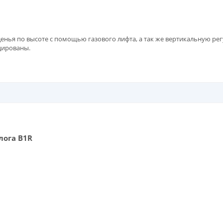
денья по высоте с помощью газового лифта, а так же вертикальную р
цированы.
лога В1R