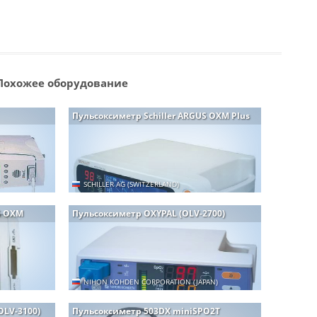
Похожее оборудование
Пульсоксиметр Schiller ARGUS OXM Plus
SCHILLER AG (SWITZERLAND)
S OXM
Пульсоксиметр OXYPAL (OLV-2700)
NIHON KOHDEN CORPORATION (JAPAN)
OLV-3100)
Пульсоксиметр 503DX miniSPO2T