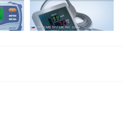
AN)
CRITICARE SYSTEM, INC. (USA)