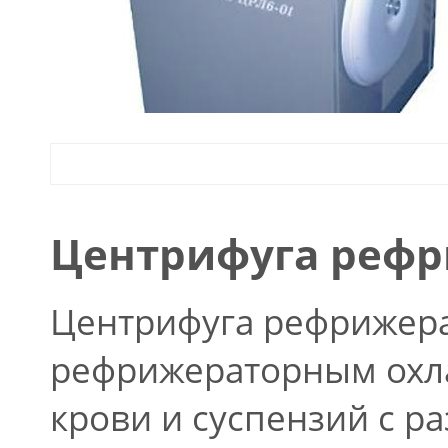
Центрифуга рефр
Центрифуга рефрижерат
рефрижераторным охла
крови и суспензий с ра