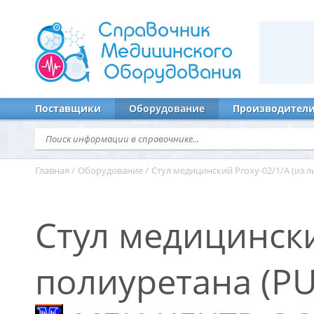
Справочник
Медицинского
Оборудования
Поставщики
Оборудование
Производител
Главная
/
Оборудование
/
Стул медицинский Proxy-02/1/А (из л
Стул медицински
полиуретана (PU