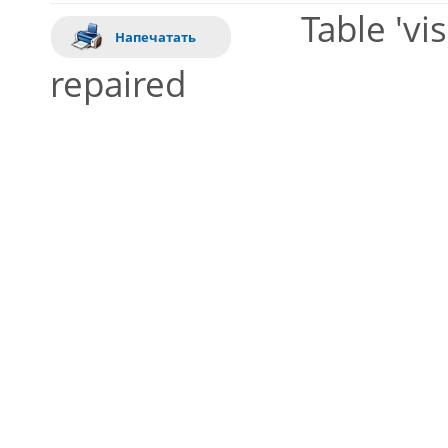
Table 'vi
Напечатать
repaired