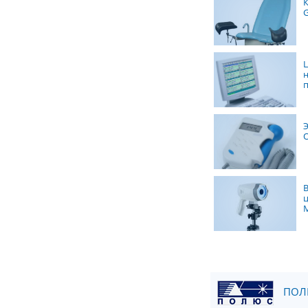
G
M
ПОЛЮ