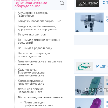
гинекологическое
ОП
оборудование
Акушерские доплеры
(допплеры)
Бандажи послеоперационные
Бандажы для беременных,
дородовые и послеродовые
Вакуум экстракторы
Ванны для гинекологических
орошений
Ванны для родов в воду
Весы и ростомеры для
новорожденных
Гинекологические аппаратные
комплексы
МЕДИНД
Кольпоскопы,
Видеокольпоскопы
гинекологические
Криодеструкторы
гинекологические
СНЯТ С 
Лотки для приёма
новорождённого
Материалы для гинекологии
Препараты для
профилактики спаек