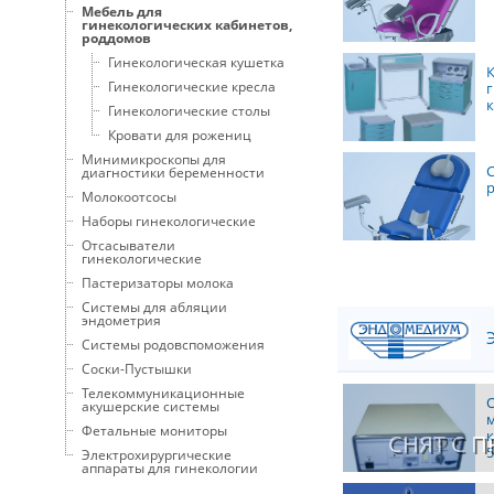
Мебель для
гинекологических кабинетов,
роддомов
Гинекологическая кушетка
Гинекологические кресла
Гинекологические столы
Кровати для рожениц
Минимикроскопы для
С
диагностики беременности
Молокоотсосы
Наборы гинекологические
Отсасыватели
гинекологические
Пастеризаторы молока
Системы для абляции
эндометрия
Э
Системы родовспоможения
Соски-Пустышки
Телекоммуникационные
акушерские системы
Фетальные мониторы
СНЯТ С 
5
Электрохирургические
аппараты для гинекологии