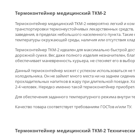
Термоконтейнер медицинский ТКМ-2
Термоконтейнер медицинский ТКМ-2 невероятно легкий и компак
транспортировки термонеустойчивых лекарственных средств, 
заведения, в пределах небольшого населенного пункта. Такие
температуры окружающей среды, наличия или отсутствия хладо
Термоконтейнер ТКМ-2 идеален для максимально быстрой дост
дорожной сумке. Вес даже полного изделия незначителен, бла
обеспечивает маневренность курьера, не стесняет его в выбор
Данный термоконтейнер может с успехом использоваться не т
холодильника. Он не займет много места ни на заднем сидени
прохладительных напитков в жару при длительной поездке. Х
2-4 человек. Нередко именно такой термоконетйнер приобре
Для обеспечения заданного температурного режима внутри т
Качество товара соответствует требованиям ГОСТов и/или ТУ.
Термоконтейнер медицинский ТКМ-2 Технически