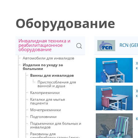
Оборудование
Инвалидная техника и
реабилитационное
RCN (GE
оборудование
Автомобили для инвалидов
Изделия по уходу за
к
больными
Ванны для инвалидов
Приспособления для
ванной и душа
Калоприемники
Каталки для мытья
пациента
Мочеприемники
Подголовники
К
Подъемники для больных и
инвалидов
Раковины для
санобработки стомы (анус-