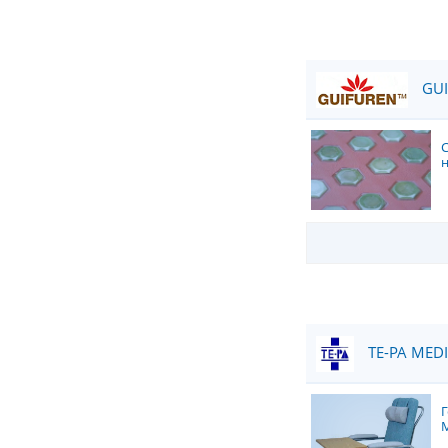
GUI
TE-PA MEDI
Г
M