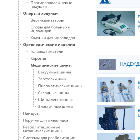
Противопролежневые
подушки
Опоры и ходунки
Вертикализаторы
Опоры для больных и
инвалидов
Ходунки для инвалидов
Ортопедические изделия
Головодержатели
Корсеты
НАДЕЖДА
Медицинские шины
Вакуумные шины
Заготовки шин
Пневматические шины
Складные шины
Шины лестничные
Эластичные шины
Пандусы
Поручни для инвалидов
Реабилитационные
механические шины
Системы для реабилитации