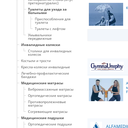
претернатуралис)
К
Туалеты для ухода за
больными
Приспособления для
туалета
Туалеты с лифтом
Умывальники
передвижные
Инвалидные коляски
Столики для инвалидных
колясок
Костыли и трости
Кресла-коляски инвалидные
Лечебно-профилактические
бандажи
Медицинские матрасы
Вибромассажные матрасы
F
Ортопедические матрасы
Противопролежневые
матрасы
Согревающие матрасы
Медицинские подушки
Ортопедические подушки
ALFAMEDIC